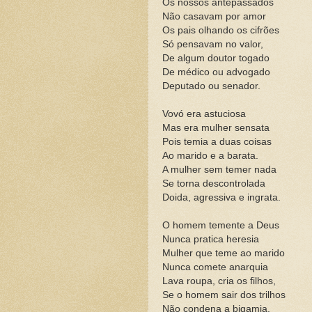
Os nossos antepassados
Não casavam por amor
Os pais olhando os cifrões
Só pensavam no valor,
De algum doutor togado
De médico ou advogado
Deputado ou senador.
Vovó era astuciosa
Mas era mulher sensata
Pois temia a duas coisas
Ao marido e a barata.
A mulher sem temer nada
Se torna descontrolada
Doida, agressiva e ingrata.
O homem temente a Deus
Nunca pratica heresia
Mulher que teme ao marido
Nunca comete anarquia
Lava roupa, cria os filhos,
Se o homem sair dos trilhos
Não condena a bigamia.