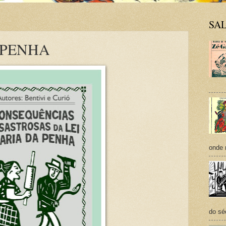
SA
 PENHA
onde 
do sé