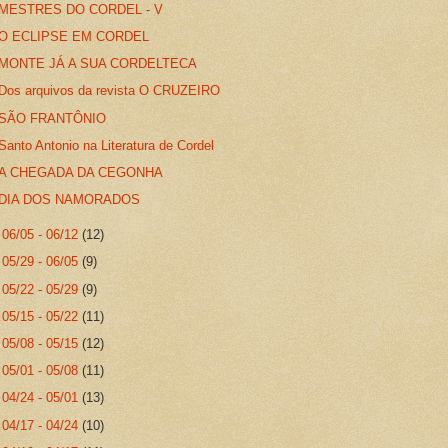
MESTRES DO CORDEL - V
O ECLIPSE EM CORDEL
MONTE JÁ A SUA CORDELTECA
Dos arquivos da revista O CRUZEIRO
SÃO FRANTÔNIO
Santo Antonio na Literatura de Cordel
A CHEGADA DA CEGONHA
DIA DOS NAMORADOS
►
06/05 - 06/12
(12)
►
05/29 - 06/05
(9)
►
05/22 - 05/29
(9)
►
05/15 - 05/22
(11)
►
05/08 - 05/15
(12)
►
05/01 - 05/08
(11)
►
04/24 - 05/01
(13)
►
04/17 - 04/24
(10)