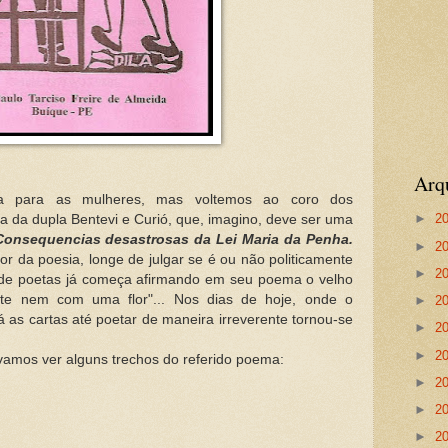
Arq
sa para as mulheres, mas voltemos ao coro dos
►
2
a da dupla Bentevi e Curió, que, imagino, deve ser uma
Consequencias desastrosas da Lei Maria da Penha.
►
2
r da poesia, longe de julgar se é ou não politicamente
►
2
la de poetas já começa afirmando em seu poema o velho
te nem com uma flor"... Nos dias de hoje, onde o
►
2
as cartas até poetar de maneira irreverente tornou-se
►
2
►
2
vamos ver alguns trechos do referido poema:
►
2
►
2
►
2