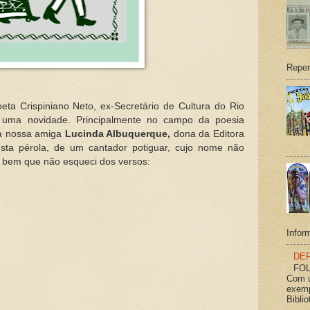
Repen
eta Crispiniano Neto, ex-Secretário de Cultura do Rio
 uma novidade. Principalmente no campo da poesia
da nossa amiga
Lucinda Albuquerque,
dona da Editora
esta pérola, de um cantador potiguar, cujo nome não
a bem que não esqueci dos versos:
Inform
DEP
FOL
Com u
exemp
Bibli