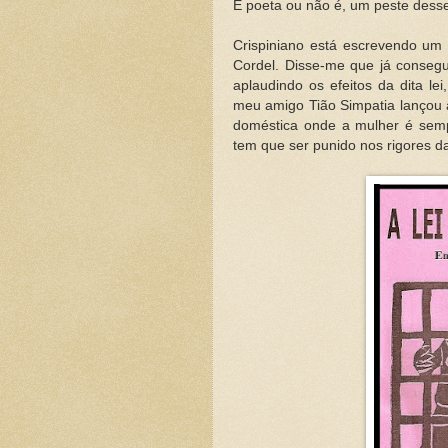
É poeta ou não é, um peste dess
Crispiniano está escrevendo um 
Cordel. Disse-me que já consegu
aplaudindo os efeitos da dita le
meu amigo Tião Simpatia lançou 
doméstica onde a mulher é semp
tem que ser punido nos rigores da 