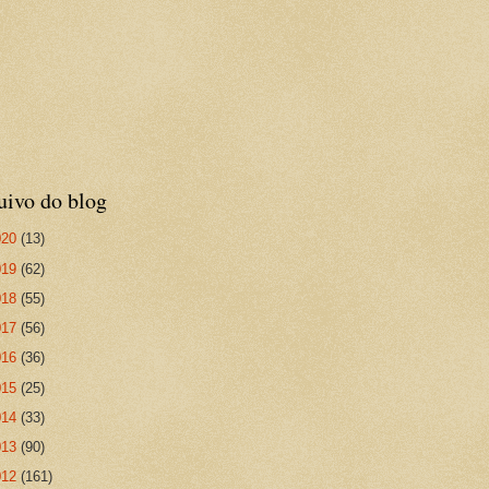
uivo do blog
020
(13)
019
(62)
018
(55)
017
(56)
016
(36)
015
(25)
014
(33)
013
(90)
012
(161)