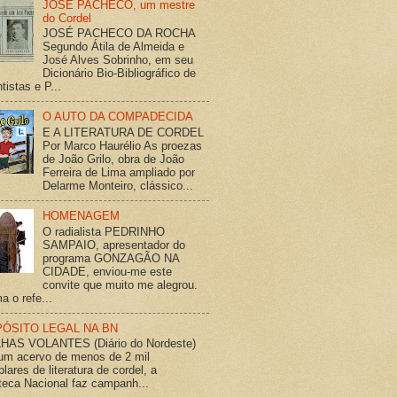
JOSÉ PACHECO, um mestre
do Cordel
JOSÉ PACHECO DA ROCHA
Segundo Átila de Almeida e
José Alves Sobrinho, em seu
Dicionário Bio-Bibliográfico de
tistas e P...
O AUTO DA COMPADECIDA
E A LITERATURA DE CORDEL
Por Marco Haurélio As proezas
de João Grilo, obra de João
Ferreira de Lima ampliado por
Delarme Monteiro, clássico...
HOMENAGEM
O radialista PEDRINHO
SAMPAIO, apresentador do
programa GONZAGÃO NA
CIDADE, enviou-me este
convite que muito me alegrou.
a o refe...
ÓSITO LEGAL NA BN
HAS VOLANTES (Diário do Nordeste)
m acervo de menos de 2 mil
lares de literatura de cordel, a
oteca Nacional faz campanh...